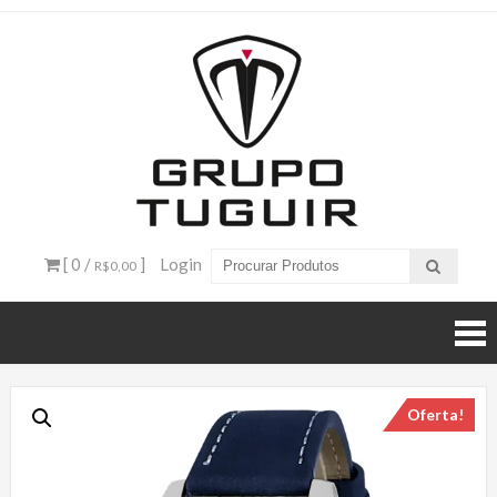
Catálogo
de
Produtos
– Grupo
[ 0 /
]
Login
R$0,00
Tuguir
Oferta!