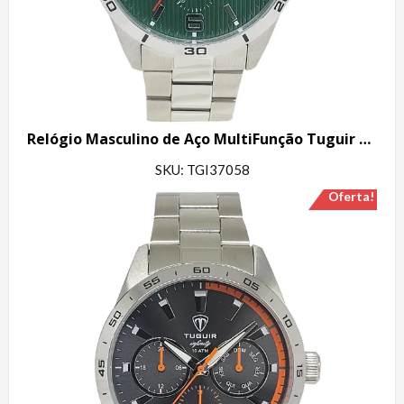
Relógio Masculino de Aço MultiFunção Tuguir Analógico Infinity TGI37058 Prata e Verde
SKU: TGI37058
Oferta!