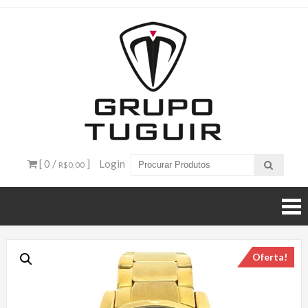
Catálogo
de
Produtos
– Grupo
[ 0 /
]
Login
R$0,00
Tuguir
Oferta!