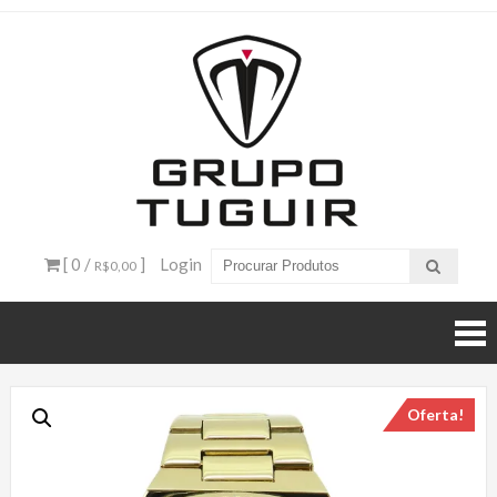
Catálogo
de
Produtos
– Grupo
[ 0 /
]
Login
R$0,00
Tuguir
Oferta!