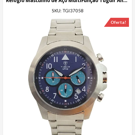
Relógio Masculino de Aço MultiFunção Tuguir Analógico Infinity TGI37058 Prata e Verde
SKU: TGI37058
Oferta!