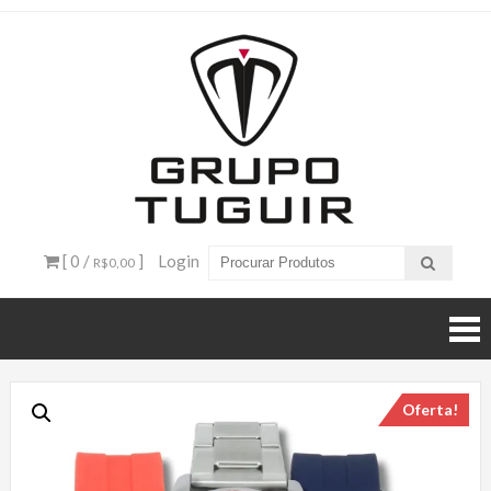
Catálogo
de
Produtos
– Grupo
[ 0 /
]
Login
R$0,00
Tuguir
Oferta!