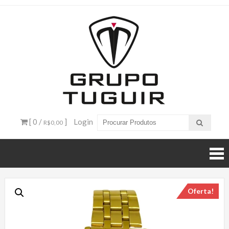
Catálogo
de
Produtos
– Grupo
[ 0 /
]
Login
R$0,00
Tuguir
Oferta!