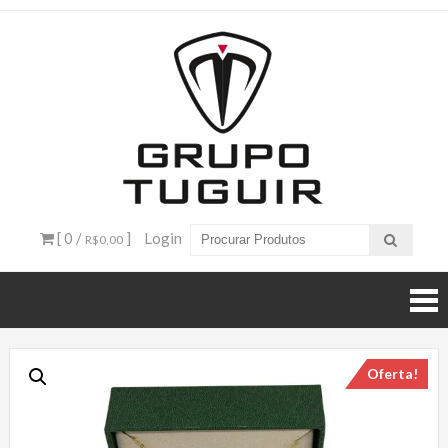
Catálogo
de
Produtos
– Grupo
[ 0 /
]
Login
R$0,00
Tuguir
Oferta!