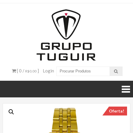
Catálogo
de
Produtos
– Grupo
[ 0 /
]
Login
R$0,00
Tuguir
Oferta!