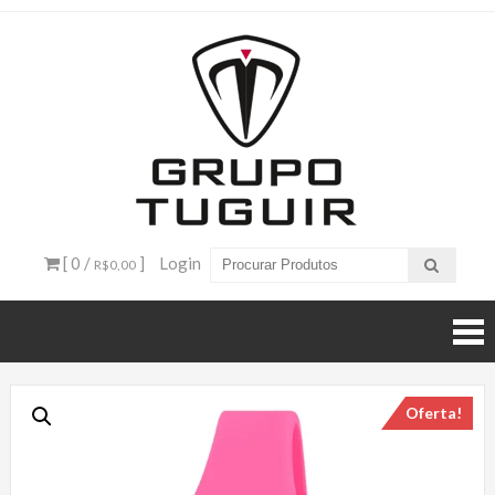
Catálogo
de
Produtos
– Grupo
[ 0 /
]
Login
R$0,00
Tuguir
Oferta!