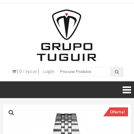
Catálogo
de
Produtos
– Grupo
[ 0 /
]
Login
R$0,00
Tuguir
Oferta!