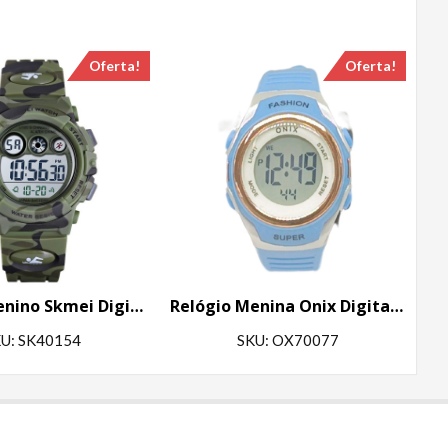
Oferta!
Oferta!
Relógio Menino Skmei Digital 1547 Verde Camuflado
Relógio Menina Onix Digital IT-616A (5353) Azul
U: SK40154
SKU: OX70077