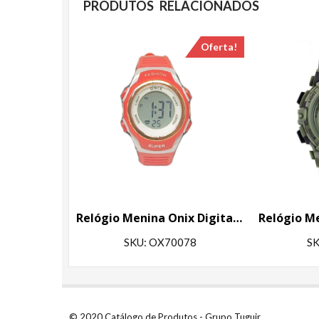
PRODUTOS RELACIONADOS
Oferta!
Relógio Menina Onix Digital IT-616A (2222) Vermelho
SKU: OX70078
SK
© 2020 Catálogo de Produtos - Grupo Tuguir