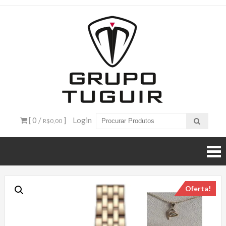
Catálogo
de
Produtos
– Grupo
[ 0 /
]
Login
R$0,00
Tuguir
Oferta!