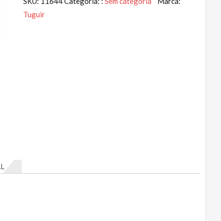
SKU:
11644
Categoria: :
Sem categoria
Marca:
Tuguir
L