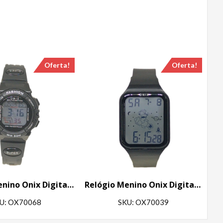
Oferta!
Oferta!
Relógio Menino Onix Digital IT-619 (0101) Preto
Relógio Menino Onix Digital IT-13101 Preto
U: OX70068
SKU: OX70039