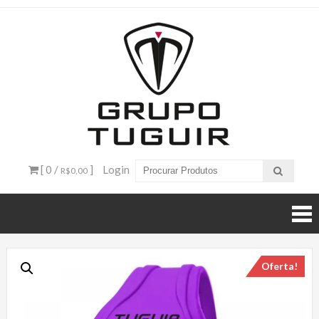
Catálogo
de
Produtos
– Grupo
[ 0 /
]
Login
R$0,00
Tuguir
Oferta!