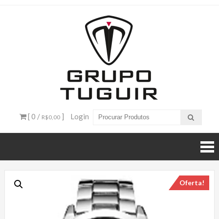
Catálogo
de
Produtos
– Grupo
[ 0 /
]
Login
R$0,00
Tuguir
Oferta!