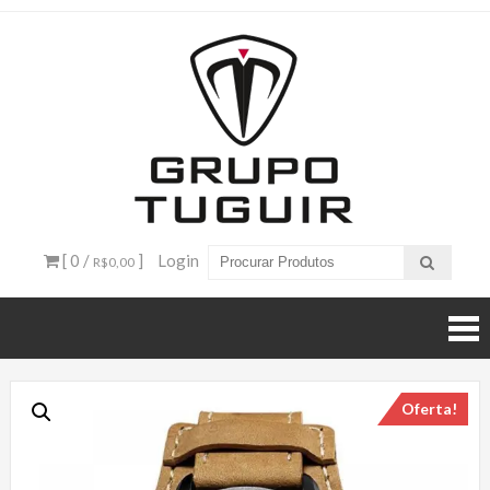
Catálogo
de
Produtos
– Grupo
[ 0 /
]
Login
R$0,00
Tuguir
Oferta!