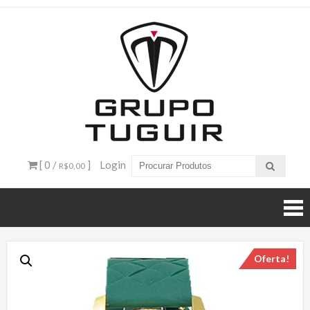
Catálogo
de
Produtos
– Grupo
[ 0 /
]
Login
R$0,00
Tuguir
Oferta!