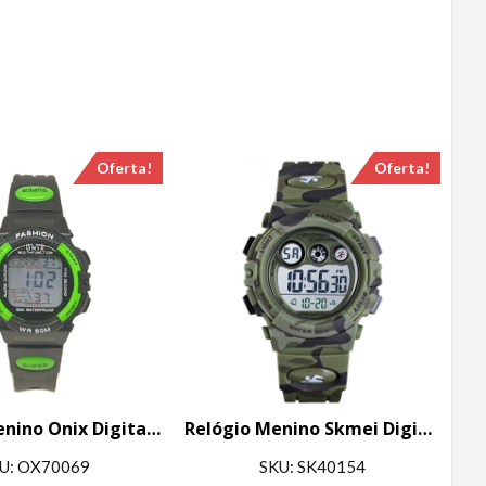
Oferta!
Oferta!
Relógio Menino Onix Digital IT-619 (0162) Preto e Verde
Relógio Menino Skmei Digital 1547 Verde Camuflado
U: OX70069
SKU: SK40154