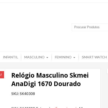
 Produtos – Grupo Tuguir
INFANTIL
MASCULINO
FEMININO
SMART WATCH
Relógio Masculino Skmei
a!
AnaDigi 1670 Dourado
SKU: SK40308