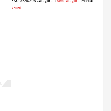
SKU:
SK40308
Categoria: :
Sem categoria
Marca:
Skmei
L