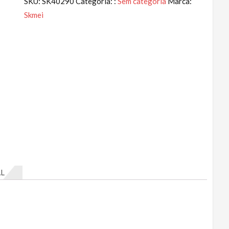
SKU:
SK40290
Categoria: :
Sem categoria
Marca:
Skmei
L