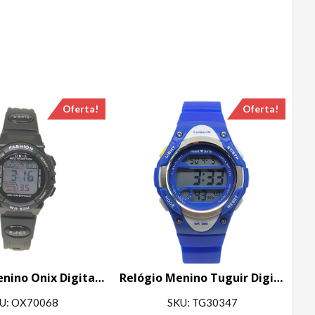
Oferta!
Oferta!
Relógio Menino Onix Digital IT-619 (0101) Preto
Relógio Menino Tuguir Digital TG30347 Azul
U: OX70068
SKU: TG30347