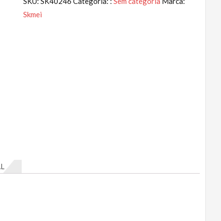
SKU:
SK40246
Categoria: :
Sem categoria
Marca:
Skmei
L