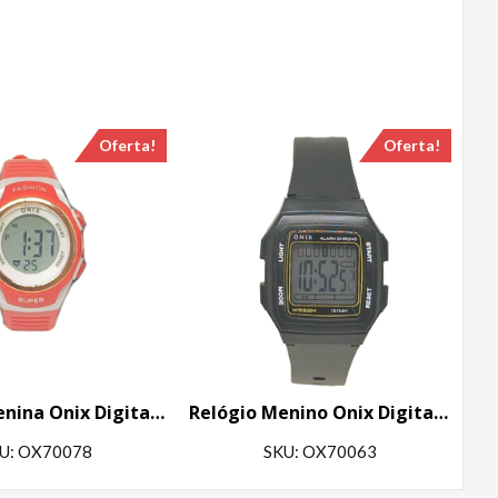
Oferta!
Oferta!
Relógio Menina Onix Digital IT-616A (2222) Vermelho
Relógio Menino Onix Digital IT-730(0101) Preto
U: OX70078
SKU: OX70063