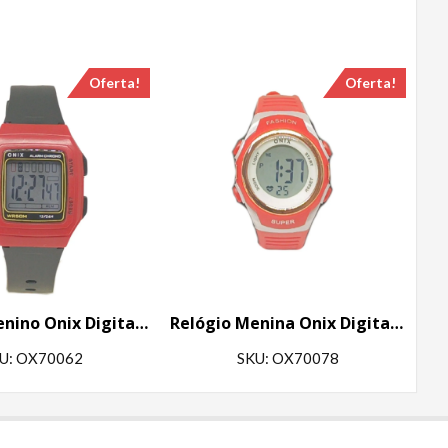
Oferta!
Oferta!
Relógio Menino Onix Digital IT-730(0122) Vermelho e Preto
Relógio Menina Onix Digital IT-616A (2222) Vermelho
U: OX70062
SKU: OX70078