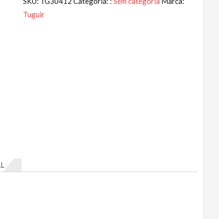
SKU:
TG30412
Categoria: :
Sem categoria
Marca:
Tuguir
L