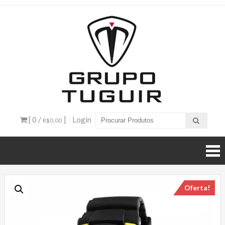
Catálogo
de
Produtos
– Grupo
[ 0 /
]
Login
R$0,00
Tuguir
Oferta!