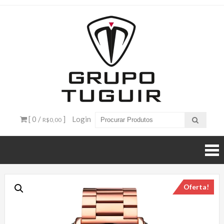
Catálogo
de
Produtos
– Grupo
[ 0 /
]
Login
R$0,00
Tuguir
Oferta!