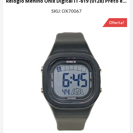
Relógio Menino Onix Digital IT-619 (0128) Preto e Vermelho
SKU: OX70067
Oferta!