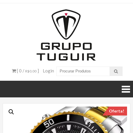
Catálogo
de
Produtos
– Grupo
[ 0 /
]
Login
R$0,00
Tuguir
Oferta!