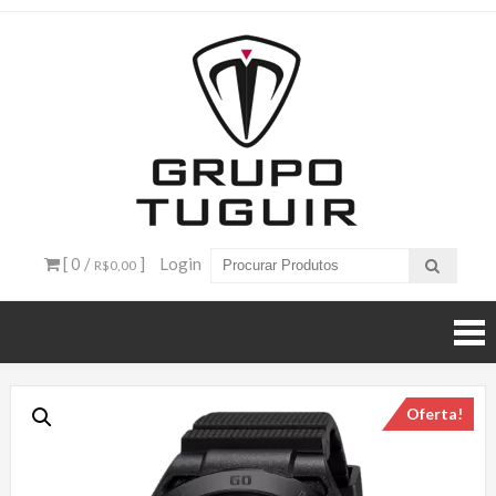
Catálogo
de
Produtos
– Grupo
[ 0 /
]
Login
R$0,00
Tuguir
Oferta!