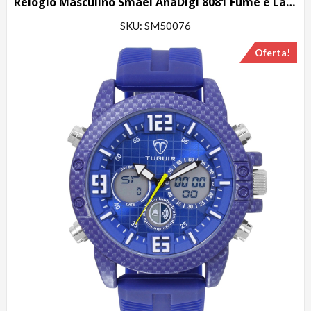
Relógio Masculino Smael AnaDigi 8081 Fume e Laranja
SKU: SM50076
Oferta!