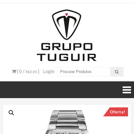
Catálogo
de
Produtos
– Grupo
[ 0 /
]
Login
R$0,00
Tuguir
Oferta!