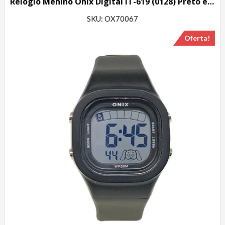
Relógio Menino Onix Digital IT-619 (0128) Preto e Vermelho
SKU: OX70067
Oferta!