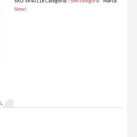
SKU:
SK40118
Categoria: :
Sem categoria
Marca:
Skmei
L