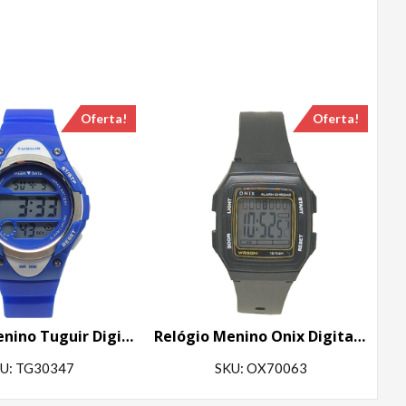
Oferta!
Oferta!
Relógio Menino Tuguir Digital TG30347 Azul
Relógio Menino Onix Digital IT-730(0101) Preto
U: TG30347
SKU: OX70063