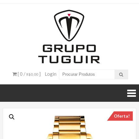
Catálogo
de
Produtos
– Grupo
[ 0 /
]
Login
R$0,00
Tuguir
Oferta!