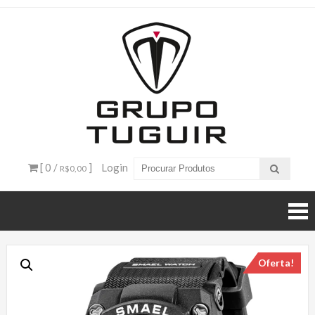
Catálogo
de
Produtos
– Grupo
[ 0 /
]
Login
R$0,00
Tuguir
Oferta!