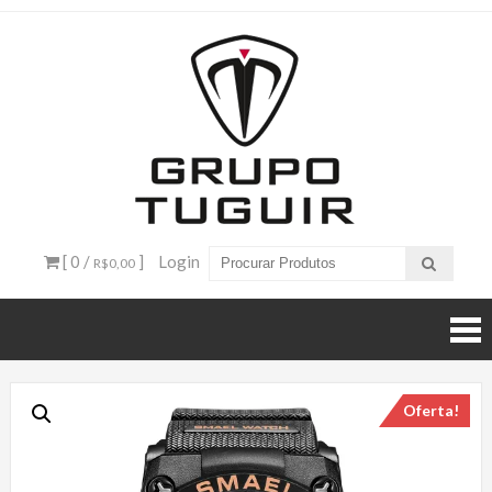
Catálogo
de
Produtos
– Grupo
[ 0 /
]
Login
R$0,00
Tuguir
Oferta!