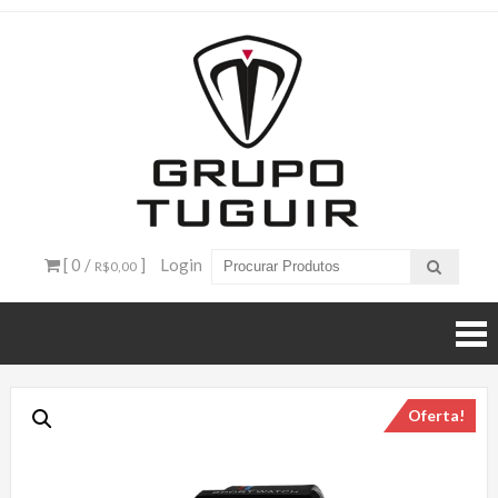
Catálogo
de
Produtos
– Grupo
[ 0 /
]
Login
R$0,00
Tuguir
Oferta!