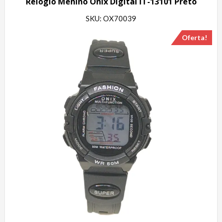
Relógio Menino Onix Digital IT-13101 Preto
SKU: OX70039
Oferta!