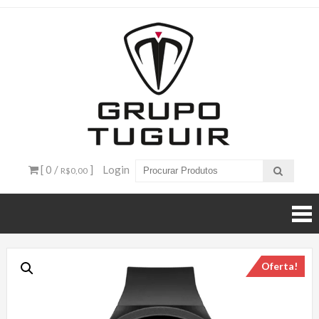
Catálogo
de
Produtos
– Grupo
[ 0 /
]
Login
R$0,00
Tuguir
Oferta!