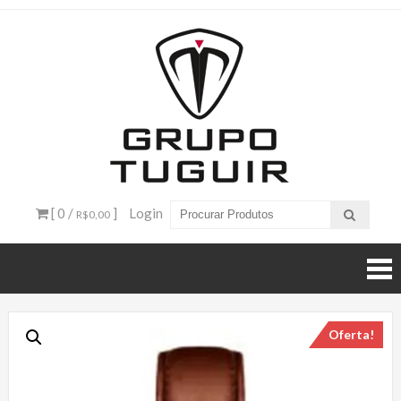
Catálogo
de
Produtos
– Grupo
[ 0 /
]
Login
R$0,00
Tuguir
Oferta!