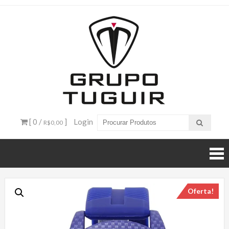
Catálogo
de
Produtos
– Grupo
[ 0 /
]
Login
R$0,00
Tuguir
Oferta!