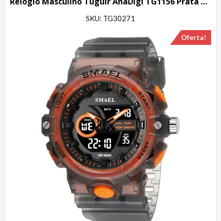
Relógio Masculino Tuguir AnaDigi TG1156 Prata e Vermelho
SKU: TG30271
Oferta!