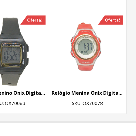
Oferta!
Oferta!
Relógio Menino Onix Digital IT-730(0101) Preto
Relógio Menina Onix Digital IT-616A (2222) Vermelho
U: OX70063
SKU: OX70078