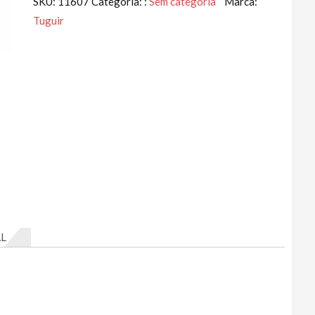
SKU:
11607
Categoria: :
Sem categoria
Marca:
Tuguir
L