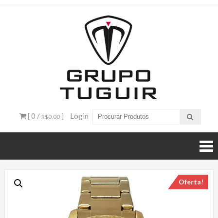
Catálogo
de
Produtos
– Grupo
[ 0 /
]
Login
R$0,00
Tuguir
Oferta!