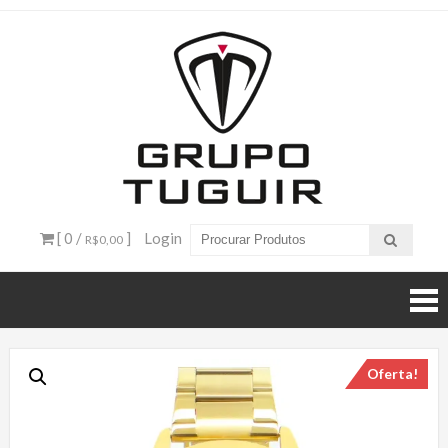
Catálogo
de
Produtos
– Grupo
[ 0 /
]
Login
R$0,00
Tuguir
Oferta!