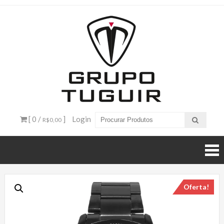
Catálogo
de
Produtos
– Grupo
[ 0 /
]
Login
R$0,00
Tuguir
Oferta!