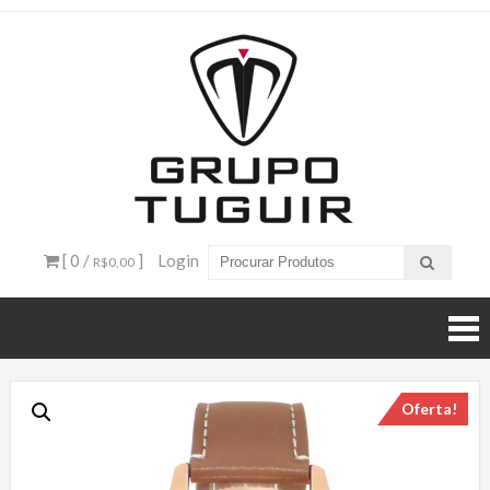
Catálogo
de
Produtos
– Grupo
[ 0 /
]
Login
R$0,00
Tuguir
Oferta!