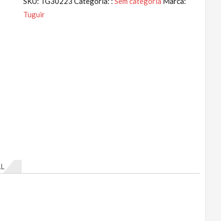
SKU:
TG30223
Categoria: :
Sem categoria
Marca:
Tuguir
L