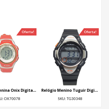
Oferta!
Oferta!
Relógio Menina Onix Digital IT-616A (2222) Vermelho
Relógio Menino Tuguir Digital TG30348 Preto
U: OX70078
SKU: TG30348