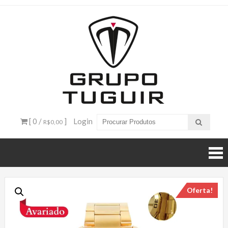
Catálogo
de
Produtos
– Grupo
[ 0 /
]
Login
R$0,00
Tuguir
Oferta!