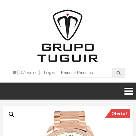
Catálogo
de
Produtos
– Grupo
[ 0 /
]
Login
R$0,00
Tuguir
Oferta!