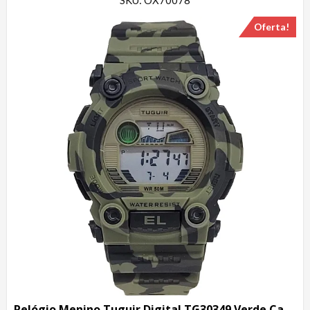
SKU: OX70078
Oferta!
Relógio Menino Tuguir Digital TG30349 Verde Camuflado