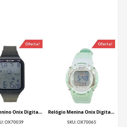
Oferta!
Oferta!
Relógio Menino Onix Digital IT-13101 Preto
Relógio Menina Onix Digital IT-610 (6565) Verde
U: OX70039
SKU: OX70065