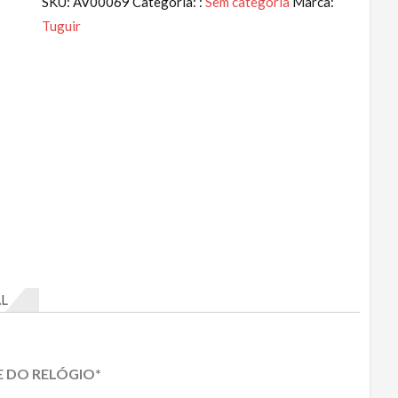
SKU:
AV00069
Categoria: :
Sem categoria
Marca:
Tuguir
L
E DO RELÓGIO*