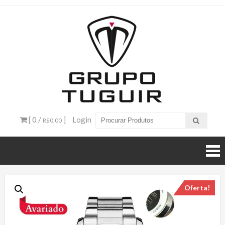
Catálogo
de
Produtos
– Grupo
[ 0 /
]
Login
R$0,00
Tuguir
Oferta!