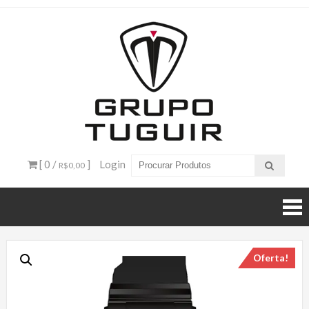
Catálogo
de
Produtos
– Grupo
[ 0 /
]
Login
R$0,00
Tuguir
Oferta!