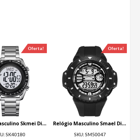
Oferta!
Oferta!
Relógio Masculino Skmei Digital 2145 Prata
Relógio Masculino Smael Digital 1519 Preto
U: SK40180
SKU: SM50047