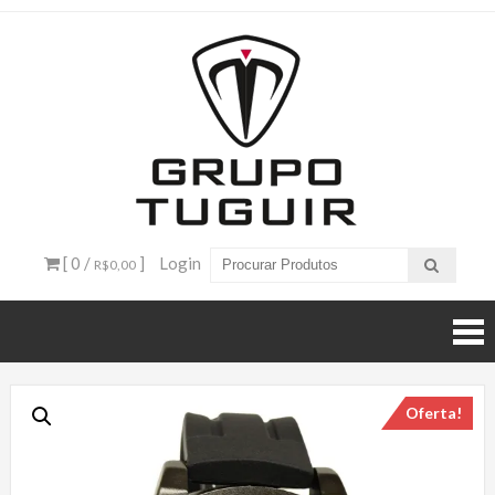
Catálogo
de
Produtos
– Grupo
[ 0 /
]
Login
R$0,00
Tuguir
Oferta!