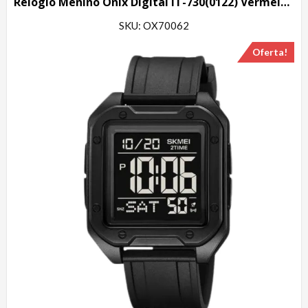
Relógio Menino Onix Digital IT-730(0122) Vermelho e Preto
SKU: OX70062
Oferta!