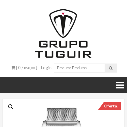
Catálogo
de
Produtos
– Grupo
[ 0 /
]
Login
R$0,00
Tuguir
Oferta!