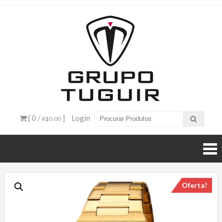
Catálogo
de
Produtos
– Grupo
[ 0 /
]
Login
R$0,00
Tuguir
Oferta!